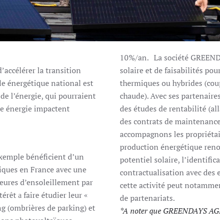
10%/an. La société GREENDA
’accélérer la transition
solaire et de faisabilités po
le énergétique national est
thermiques ou hybrides (coup
de l’énergie, qui pourraient
chaude). Avec ses partenai
re énergie impactent
des études de rentabilité (a
des contrats de maintenance
accompagnons les propriétair
production énergétique renou
exemple bénéficient d’un
potentiel solaire, l’identific
niques en France avec une
contractualisation avec des 
eures d’ensoleillement par
cette activité peut notammen
rêt а faire étudier leur «
de partenariats.
ing (ombrières de parking) et
*A noter que GREENDAYS AGEN