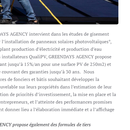
YS AGENCY intervient dans les études de gisement
ur l’installation de panneaux solaires photovoltaïques*,
lant production d’électricité et production d’eau
res installateurs QualiPV, GREENDAYS AGENCY propose
llant jusqu’à 15%/an pour une surface PV de 250m2) et
 couvrant des garanties jusqu’à 30 ans. Nous
es de fonciers et bâtis souhaitant développer la
velable sur leurs propriétés dans l’estimation de leur
ation de priorités d’investissement, la mise en place et la
entrepreneurs, et l’atteinte des performances promises
t donner lieu а l’élaboration immédiate et а l’affichage
CY propose également des formules de tiers